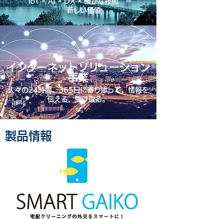
IoT × AI × DX × 確かな技術 ＝
新しい価値
インターネットソリューション
事業
人々の24時間、365日に寄り添って、情報を
伝える、受け取る。
製品情報